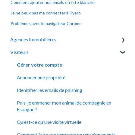
Comment ajouter nos emails en liste blanche
Je ne peux pas me connecter à Kyero
Problèmes avec le navigateur Chrome
Agences Immobilières
Visiteurs
Système de Kyero
Gérez vos propriétés
Gérer votre compte
Flux XML de Kyero
Annoncer une propriété
Gérer le profil de votre agence
Idenitifier les emails de phishing
Gestion des abonnements
Puis-je emmener mon animal de compagnie en
Espagne ?
Qu'est-ce qu'une visite virtuelle
Comment faire une demande de renseignements