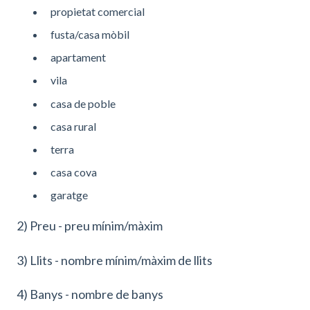
propietat comercial
fusta/casa mòbil
apartament
vila
casa de poble
casa rural
terra
casa cova
garatge
2) Preu - preu mínim/màxim
3) Llits - nombre mínim/màxim de llits
4) Banys - nombre de banys