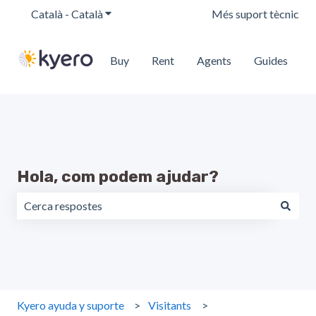
Català - Català
Mostra el menú de les traduccions
Més suport tècnic
Buy
Rent
Agents
Guides
Hola, com podem ajudar?
No hi ha suggeriments perquè el camp de cerca està buit.
Kyero ayuda y suporte
Visitants