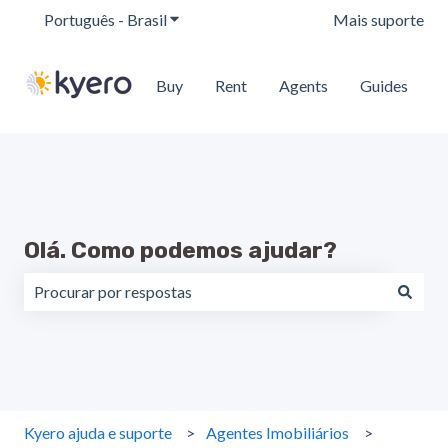
Português - Brasil
Mostrar submenu para traduções
Mais suporte
Buy
Rent
Agents
Guides
Olá. Como podemos ajudar?
Não há sugestões porque o campo de pesquisa está em b
Kyero ajuda e suporte
Agentes Imobiliários