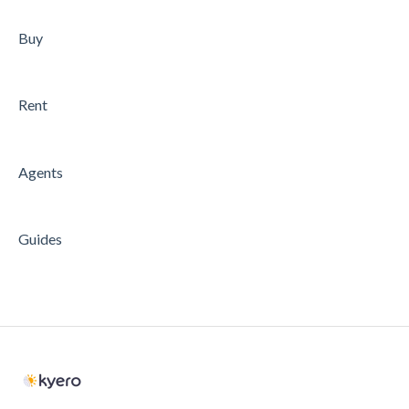
Porque é que o mesmo imóvel é anunciado várias
Buy
vezes
Rent
Agents
Guides