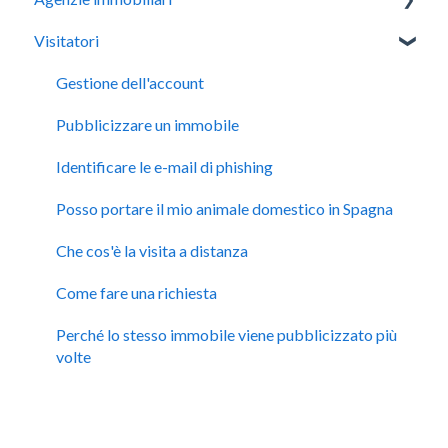
Visitatori
Sistema Kyero
Gestire le sue proprietà
Gestione dell'account
Alimentazione XML di Kyero
Pubblicizzare un immobile
Gestire il suo profilo
Identificare le e-mail di phishing
Gestione degli abbonamenti
Posso portare il mio animale domestico in Spagna
Che cos'è la visita a distanza
Come fare una richiesta
Perché lo stesso immobile viene pubblicizzato più
volte