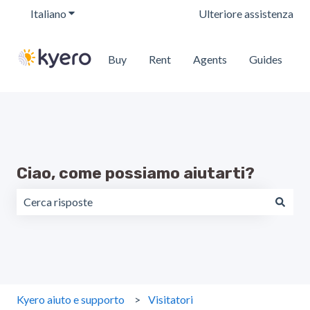
Italiano
Mostra sottomenu per le traduzioni
Ulteriore assistenza
Buy
Rent
Agents
Guides
Ciao, come possiamo aiutarti?
Non sono presenti suggerimenti perché il campo di ricerc
Kyero aiuto e supporto
Visitatori